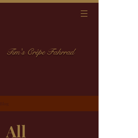
Tim's Crêpe Fahrrad
Blog
All