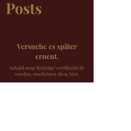
Posts
Versuche es später
erneut.
Sobald neue Beiträge veröffentlicht
wurden, erscheinen diese hier.
© 2024 KC Events
Tim´s Crêpe Fahrrad
timscrepefahrrad